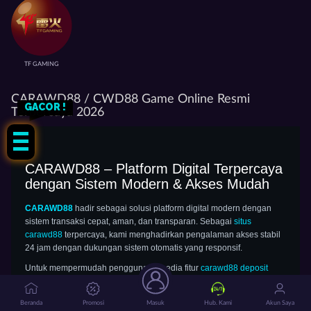
TF GAMING
CARAWD88 / CWD88 Game Online Resmi
GACOR !
Terpercaya 2026
CARAWD88 – Platform Digital Terpercaya
dengan Sistem Modern & Akses Mudah
CARAWD88
hadir sebagai solusi platform digital modern dengan
sistem transaksi cepat, aman, dan transparan. Sebagai
situs
carawd88
terpercaya, kami menghadirkan pengalaman akses stabil
24 jam dengan dukungan sistem otomatis yang responsif.
Untuk mempermudah pengguna, tersedia fitur
carawd88 deposit
QRIS
yang memungkinkan transaksi instan tanpa ribet. Selain itu,
pilihan
carawd88 deposit pulsa
juga tersedia dengan sistem otomatis
Beranda
Promosi
Masuk
Hub. Kami
Akun Saya
dan proses cepat tanpa biaya tersembunyi.