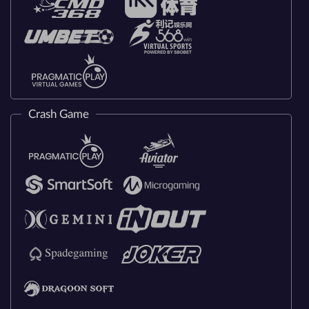
Crash Game