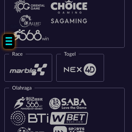
GACOR !
Race
Togel
Olahraga