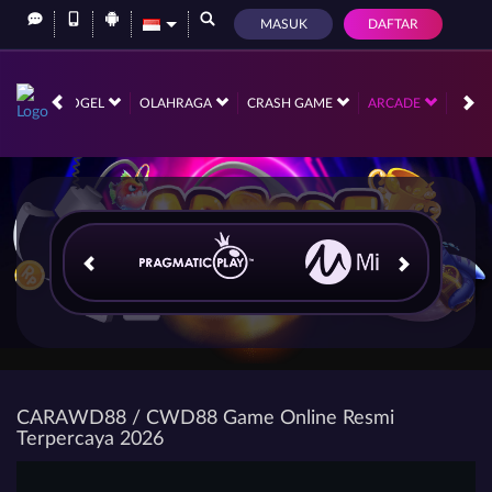
MASUK
DAFTAR
RACE
TOGEL
OLAHRAGA
CRASH GAME
ARCADE
POK
CARAWD88 / CWD88 Game Online Resmi
Terpercaya 2026