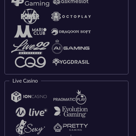
Live Casino