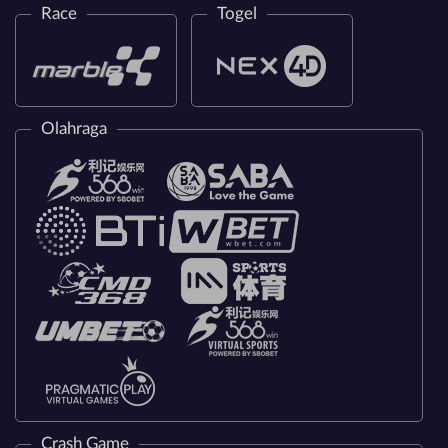
Race
Togel
Olahraga
Crash Game