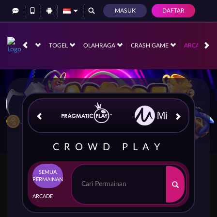
MASUK
DAFTAR
NO
RACE
TOGEL
OLAHRAGA
CRASH GAME
ARCADE
CROWD PLAY
SEMUA
PERMAINAN
ARCADE