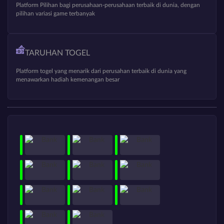
Platform Pilihan bagi perusahaan-perusahaan terbaik di dunia, dengan
pilihan variasi game terbanyak
TARUHAN TOGEL
Platform togel yang menarik dari perusahan terbaik di dunia yang
menawarkan hadiah kemenangan besar