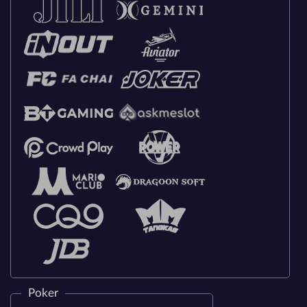
Poker