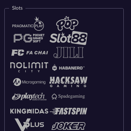
Slots