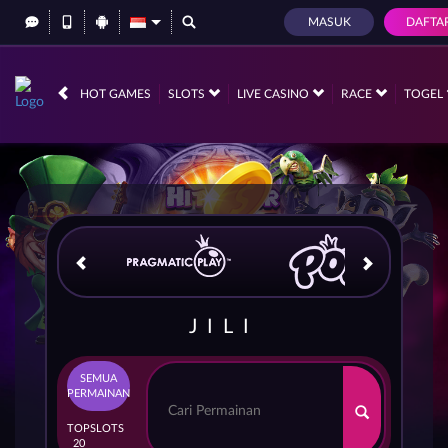
MASUK
DAFTA
IDR
12,665,268,
HOT GAMES
SLOTS
LIVE CASINO
RACE
TOGEL
JILI
SEMUA
PERMAINAN
TOP
SLOTS
20