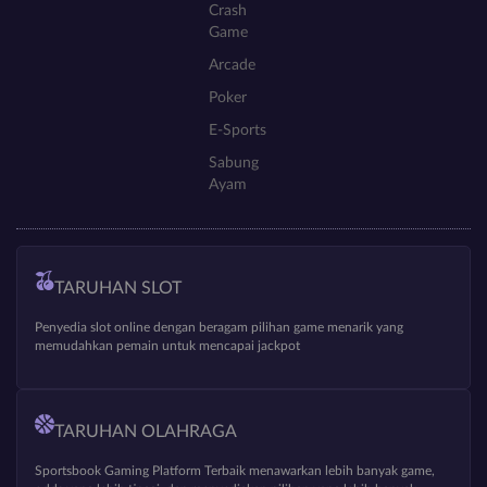
Crash
Game
Arcade
Poker
E-Sports
Sabung
Ayam
TARUHAN SLOT
Penyedia slot online dengan beragam pilihan game menarik yang
memudahkan pemain untuk mencapai jackpot
TARUHAN OLAHRAGA
Sportsbook Gaming Platform Terbaik menawarkan lebih banyak game,