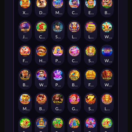
XiYangYang
Dabanggg
Magic Lamp
Cricket King 18
Elf Bingo
Bone Fortune
Jungle King
Crazy FaFaFa
Sin City
Legacy of Egypt
Lucky Goldbricks
Wild Ace
FortunePig
Hot Chilli
Party Night
Candy Baby
Super Rich
Witches Night
Bao boon chin
Wild Racer
Party Star
Book of Gold
Fortune Gems 3
War Of Dragons
Master Tiger
Bonus Hunter
God Of Martial
Golden Joker
SevenSevenSeven
Lucky Coming