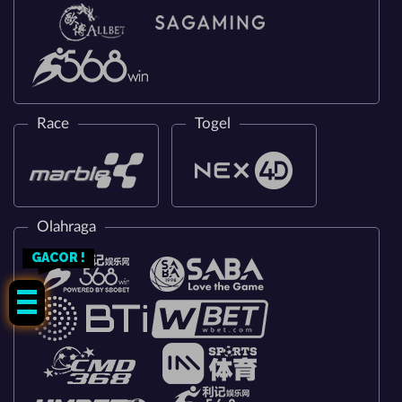
Race
Togel
Olahraga
GACOR !