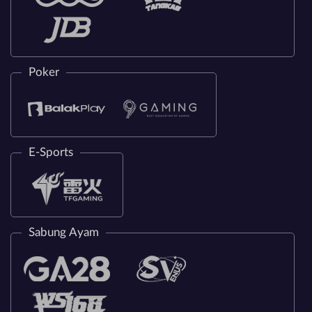
Poker
E-Sports
Sabung Ayam