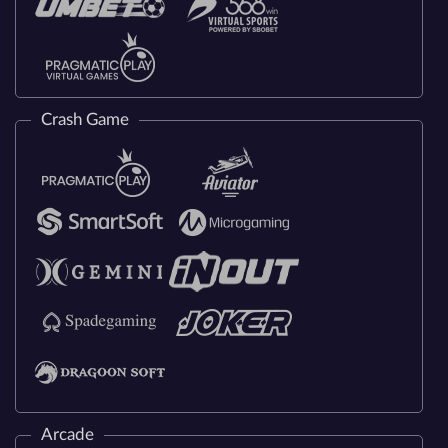
Crash Game
Arcade