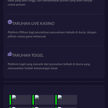
odds yang lebih tinggi, dan menyediakan pilihan yang lebih banyak
untuk pemain.
TARUHAN LIVE KASINO
Platform Pilihan bagi perusahaan-perusahaan terbaik di dunia, dengan
pilihan variasi game terbanyak
TARUHAN TOGEL
Platform togel yang menarik dari perusahan terbaik di dunia yang
menawarkan hadiah kemenangan besar