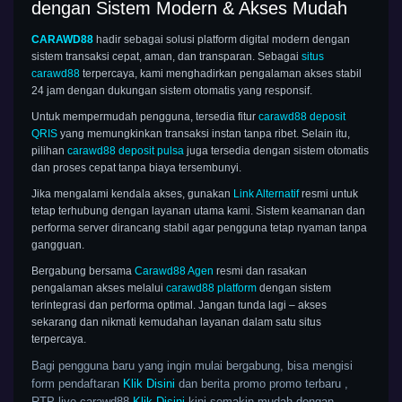
dengan Sistem Modern & Akses Mudah
CARAWD88
hadir sebagai solusi platform digital modern dengan
sistem transaksi cepat, aman, dan transparan. Sebagai
situs
carawd88
terpercaya, kami menghadirkan pengalaman akses stabil
24 jam dengan dukungan sistem otomatis yang responsif.
Untuk mempermudah pengguna, tersedia fitur
carawd88 deposit
QRIS
yang memungkinkan transaksi instan tanpa ribet. Selain itu,
pilihan
carawd88 deposit pulsa
juga tersedia dengan sistem otomatis
dan proses cepat tanpa biaya tersembunyi.
Jika mengalami kendala akses, gunakan
Link Alternatif
resmi untuk
tetap terhubung dengan layanan utama kami. Sistem keamanan dan
performa server dirancang stabil agar pengguna tetap nyaman tanpa
gangguan.
Bergabung bersama
Carawd88 Agen
resmi dan rasakan
pengalaman akses melalui
carawd88 platform
dengan sistem
terintegrasi dan performa optimal. Jangan tunda lagi – akses
sekarang dan nikmati kemudahan layanan dalam satu situs
terpercaya.
Bagi pengguna baru yang ingin mulai bergabung, bisa mengisi
form pendaftaran
Klik Disini
dan berita promo promo terbaru ,
RTP live carawd88
Klik Disini
kini semakin mudah dengan