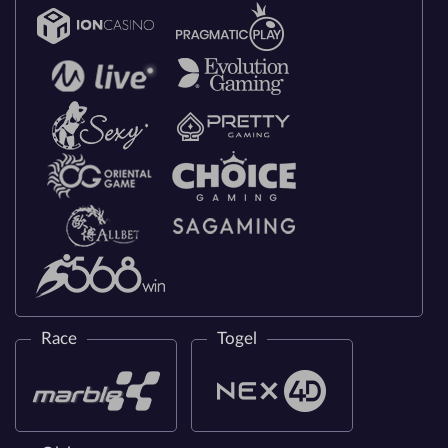
Race
Togel