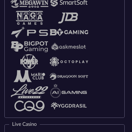
Live Casino