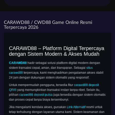
CARAWD88 / CWD88 Game Online Resmi
Terpercaya 2026
CARAWD88 – Platform Digital Terpercaya
dengan Sistem Modern & Akses Mudah
CARAWD88
hadir sebagai solusi platform digital modern dengan
sistem transaksi cepat, aman, dan transparan. Sebagai
situs
carawd88
terpercaya, kami menghadirkan pengalaman akses stabil
24 jam dengan dukungan sistem otomatis yang responsif.
Untuk mempermudah pengguna, tersedia fitur
carawd88 deposit
QRIS
yang memungkinkan transaksi instan tanpa ribet. Selain itu,
pilihan
carawd88 deposit pulsa
juga tersedia dengan sistem otomatis
dan proses cepat tanpa biaya tersembunyi.
Jika mengalami kendala akses, gunakan
Link Alternatif
resmi untuk
tetap terhubung dengan layanan utama kami. Sistem keamanan dan