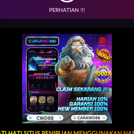
PERHATIAN !!!
Anaconda Gold
9 Masks of Fire™ HyperSpins™
Pragmatic Play
MicroGaming
TI HATI SITUS PENIPUAN MENGGUNAKAN N