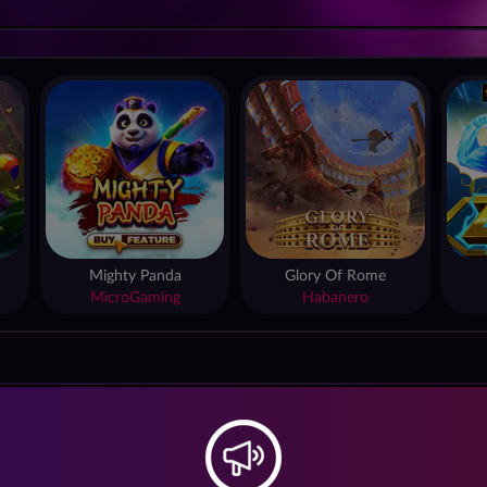
Mighty Panda
Glory Of Rome
MicroGaming
Habanero