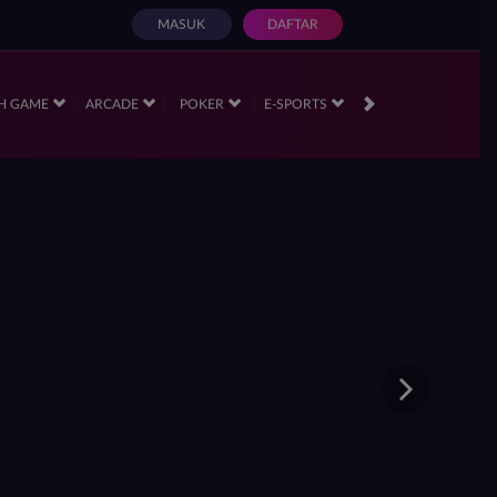
MASUK
DAFTAR
H GAME
ARCADE
POKER
E-SPORTS
SABUNG AYAM