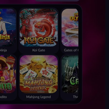
Ninja
Koi Gate
Gates of Olympus Roulette
ndito
Mahjong Legend
The Crypt
C