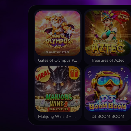
Gates of Olympus POP
Treasures of Aztec
Mahjong Wins 3 – Black Scatter
DJ BOOM BOOM